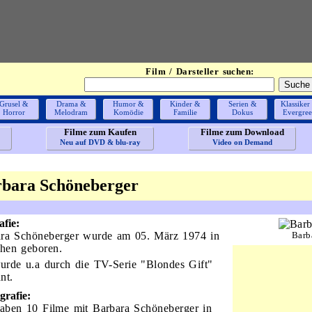
Film / Darsteller suchen:
Grusel &
Drama &
Humor &
Kinder &
Serien &
Klassiker
Horror
Melodram
Komödie
Familie
Dokus
Evergre
Filme zum Kaufen
Filme zum Download
Neu auf DVD & blu-ray
Video on Demand
bara Schöneberger
afie:
ra Schöneberger wurde am 05. März 1974 in
Barb
hen geboren.
urde u.a durch die TV-Serie "Blondes Gift"
nt.
grafie:
aben 10 Filme mit Barbara Schöneberger in