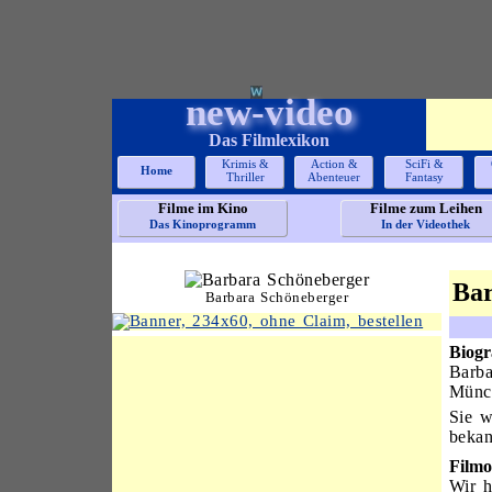
new-video
Das Filmlexikon
Krimis &
Action &
SciFi &
Home
Thriller
Abenteuer
Fantasy
Filme im Kino
Filme zum Leihen
Das Kinoprogramm
In der Videothek
Bar
Barbara Schöneberger
Biogr
Barba
Münc
Sie w
bekan
Filmo
Wir h