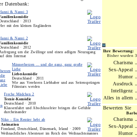
er Datenbank:
Hanni & Nanni 3
Familienkomödie
Deutschland · 2013
Her mit den kleinen Engländern
Hanni & Nanni 2
Familienkomödie
Deutschland · 2012
Ihre Bewertung:
Aufregung um die Zwillinge und einen adligen Neuzugang
Bisher wurden 
auf dem Internat
Charisma ..
Männerherzen ... und die ganz, ganz große
Liebe
Sex-Appeal ..
Liebeskomödie
Humor ..
Deutschland · 2011
Wie aus Verehrern Liebhaber und aus Seitensprüngen
Ausdruck ..
Filmstars werden
Intelligenz ..
Freche Mädchen 2
Alles in allem ..
Teenie-Komödie
Deutschland · 2010
Bewerten Sie
Klassenfahrt und Abschlussfeier bringen die Gefühle
durcheinander
Barb
Charisma ..
Niko - Ein Rentier hebt ab
Animation
Sex-Appeal ..
Finnland, Deutschland, Dänemark, Irland · 2009
Humor ..
Weihnachtliches Abenteuer im Reich des Weihnachtsmannes