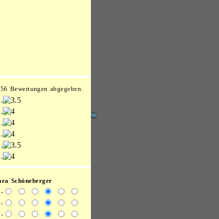
356 Bewertungen abgegeben.
.
.
.
.
.
.
ara Schöneberger
.
.
.