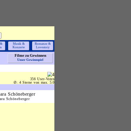
 &
Musik &
Romanze &
en
Konzerte
Lovestory
Filme zu Gewinnen
Unser Gewinnspiel
356 User-Voten
Ø: 4 Sterne von max. 5.0
ara Schöneberger