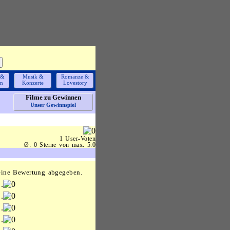
 &
Musik &
Romanze &
en
Konzerte
Lovestory
Filme zu Gewinnen
Unser Gewinnspiel
1 User-Voten
Ø: 0 Sterne von max. 5.0
eine Bewertung abgegeben.
.
.
.
.