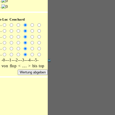
.
.
n-Luc Couchard
.
.
.
.
.
.
-0---1---2---3---4---5-
von flop < .... > bis top