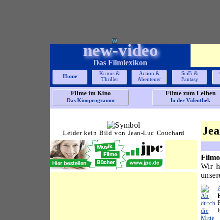
new-video
Das Filmlexikon
Krimis &
Action &
SciFi &
Home
Thriller
Abenteuer
Fantasy
Filme im Kino
Filme zum Leihen
Das Kinoprogramm
In der Videothek
Jea
Leider kein Bild von Jean-Luc Couchard
Filmo
Wir h
unser