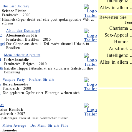
Intelligenz ..
The Last Journey
Alles in allem ..
Science Fiction
Frankreich · 2020
Bewerten Sie
Himmelskörper droht auf eine post-apokalyptische Welt zu
Jea
stürzen
Charisma ..
Ab in den Dschungel
Sex-Appeal ..
Abenteuerkomödie
Frankreich, Brasilien · 2015
Humor ..
Die Clique aus dem 1. Teil macht diesmal Urlaub in
Brasilien
Ausdruck ..
Intelligenz ..
Mein liebster Alptraum
Liebeskomödie
Alles in allem ..
Frankreich, Belgien · 2010
Isabelle Huppert überdenkt als kultivierte Galeristin ihre
Beziehung
Vampire Party - Freiblut für alle
Horrorkomödie
Frankreich · 2008
Die geplanten Opfer einer Blutorgie wehren sich
4xi
ction-Komödie
rankreich · 2007
lpatschiger Polizist lässt Verbrecher fliehen
Mister Average - Der Mann für alle Fälle
Komödie