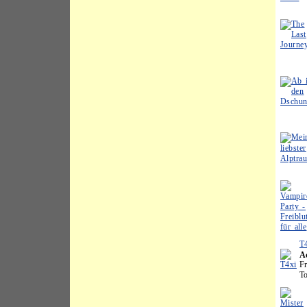
T
A
F
To