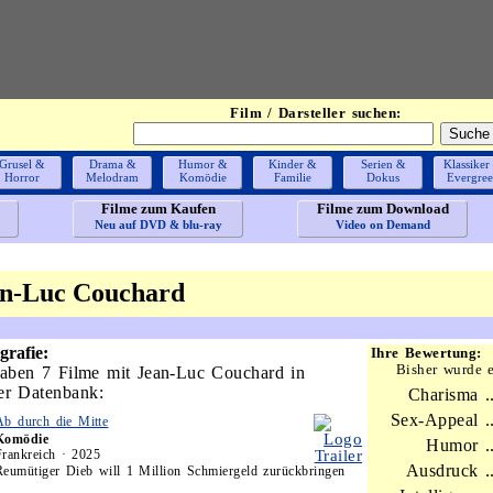
Film / Darsteller suchen:
Grusel &
Drama &
Humor &
Kinder &
Serien &
Klassiker
Horror
Melodram
Komödie
Familie
Dokus
Evergre
Filme zum Kaufen
Filme zum Download
Neu auf DVD & blu-ray
Video on Demand
n-Luc Couchard
grafie:
Ihre Bewertung:
Bisher wurde 
aben 7 Filme mit Jean-Luc Couchard in
er Datenbank:
Charisma ..
Sex-Appeal ..
Ab durch die Mitte
Komödie
Humor ..
Frankreich · 2025
Ausdruck ..
Reumütiger Dieb will 1 Million Schmiergeld zurückbringen