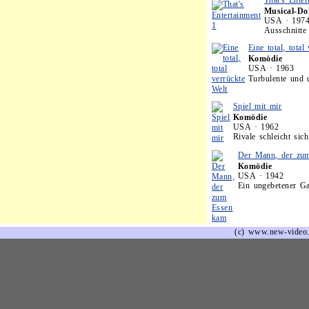
That's Enter
Musical-Do
USA · 197
Ausschnitte
Eine total, total
Komödie
USA · 1963
Turbulente und 
Spiel mit mir
Komödie
USA · 1962
Rivale schleicht sic
Der Mann, der zu
Komödie
USA · 1942
Ein ungebetener Ga
(c) www.new-video.