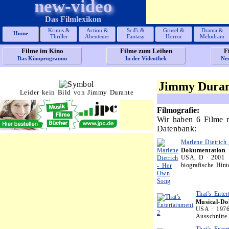
new-video
Das Filmlexikon
Krimis &
Action &
SciFi &
Grusel &
Drama &
Home
Thriller
Abenteuer
Fantasy
Horror
Melodram
Filme im Kino
Filme zum Leihen
F
Das Kinoprogramm
In der Videothek
Ne
Jimmy Duran
Leider kein Bild von Jimmy Durante
Filmografie:
Wir haben 6 Filme 
Datenbank:
Marlene Dietric
Dokumentation
USA, D · 2001
biografische Hint
That's Enter
Musical-Do
USA · 197
Ausschnitt