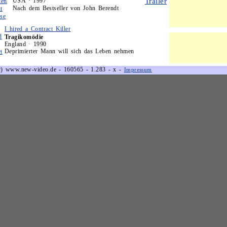
USA · 1997
Nach dem Bestseller von John Berendt
I hired a Contract Killer
Tragikomödie
England · 1990
Deprimierter Mann will sich das Leben nehmen
c) www.new-video.de - 160565 - 1.283 - x -
Impressum