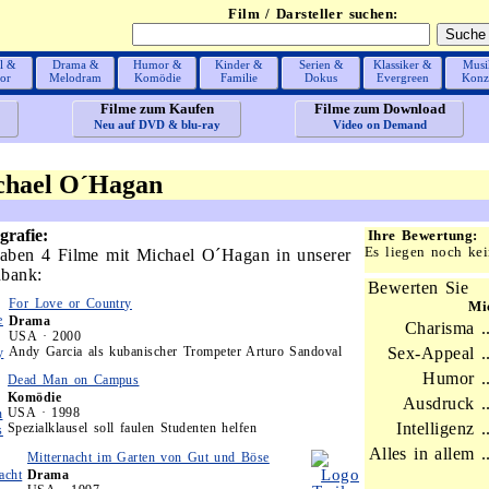
Film / Darsteller suchen:
l &
Drama &
Humor &
Kinder &
Serien &
Klassiker &
Musi
or
Melodram
Komödie
Familie
Dokus
Evergreen
Konz
Filme zum Kaufen
Filme zum Download
Neu auf DVD & blu-ray
Video on Demand
chael O´Hagan
grafie:
Ihre Bewertung:
Es liegen noch kei
aben 4 Filme mit Michael O´Hagan in unserer
bank:
Bewerten Sie
For Love or Country
Mi
Drama
Charisma ..
USA · 2000
Andy Garcia als kubanischer Trompeter Arturo Sandoval
Sex-Appeal ..
Humor ..
Dead Man on Campus
Komödie
Ausdruck ..
USA · 1998
Intelligenz ..
Spezialklausel soll faulen Studenten helfen
Alles in allem ..
Mitternacht im Garten von Gut und Böse
Drama