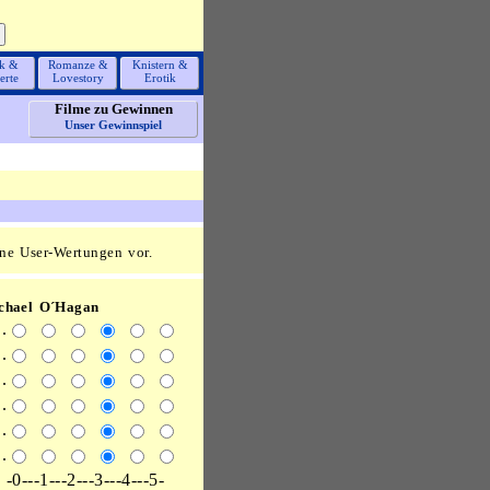
k &
Romanze &
Knistern &
erte
Lovestory
Erotik
Filme zu Gewinnen
Unser Gewinnspiel
ne User-Wertungen vor.
chael O´Hagan
.
.
.
.
.
.
-0---1---2---3---4---5-