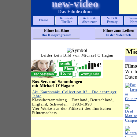
new-video
Das Filmlexikon
Krimis &
Action &
SciFi &
Gruse
Home
Thriller
Abenteuer
Fantasy
Horr
Filme im Kino
Filme zum Leihen
Das Kinoprogramm
In der Videothek
Mi
Leider kein Bild von Michael O´Hagan
Filmo
Wir h
Daten
Box-Sets und Sammlungen
mit Michael O´Hagan:
Aki Kaurismäki Collection 03 - Die achtziger
Jahre
Klassikersammlung · Finnland, Deutschland,
England, Schweden · 1983-1990
Vier Werke aus der Frühzeit des finnischen
Filmemachers