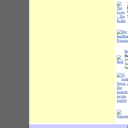
Bi
D
U
An
Sa