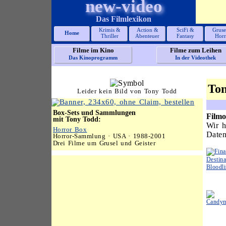
new-video
Das Filmlexikon
Krimis &
Action &
SciFi &
Gruse
Home
Thriller
Abenteuer
Fantasy
Horr
Filme im Kino
Filme zum Leihen
Das Kinoprogramm
In der Videothek
To
Leider kein Bild von Tony Todd
Box-Sets und Sammlungen
Filmo
mit Tony Todd:
Wir h
Horror Box
Daten
Horror-Sammlung · USA · 1988-2001
Drei Filme um Grusel und Geister