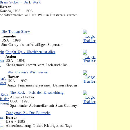
Bram Stoker - Dark World
Horror
Kanada, USA · 1998
Schattenmacher will die Welt in Finsternis stürzen
Die Truman Show
Komödie
USA · 1998
Jim Carrey als unfreiwilliger Superstar
Caught Up - Überleben ist alles
Action
USA · 1998
Kleinganove kommt vom Pech nicht los
Wes Craven's Wishmaster
Horror
USA · 1997
Junge Frau muss grausamen Dämon stoppen
The Rock - Fels der Entscheidung
Action-Thriller
USA · 1996
Spannender Actionreißer mit Sean Connery
Candyman 2 - Die Blutrache
Horror
USA · 1995
Ahnenforschung fördert Klebriges zu Tage