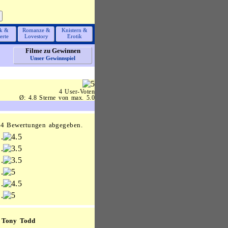
k &
Romanze &
Knistern &
erte
Lovestory
Erotik
Filme zu Gewinnen
Unser Gewinnspiel
4 User-Voten
Ø: 4.8 Sterne von max. 5.0
 4 Bewertungen abgegeben.
.
.
.
.
.
.
Tony Todd