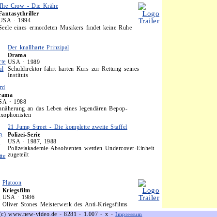
The Crow - Die Krähe
Fantasythriller
USA · 1994
Seele eines ermordeten Musikers findet keine Ruhe
Der knallharte Prinzipal
Drama
USA · 1989
Schuldirektor fährt harten Kurs zur Rettung seines
Instituts
rd
rama
SA · 1988
näherung an das Leben eines legendären Bepop-
xophonisten
21 Jump Street - Die komplette zweite Staffel
Polizei-Serie
USA · 1987, 1988
Polizeiakademie-Absolventen werden Undercover-Einheit
zugeteilt
Platoon
Kriegsfilm
USA · 1986
Oliver Stones Meisterwerk des Anti-Kriegsfilms
(c) www.new-video.de - 8281 - 1.007 - x -
Impressum