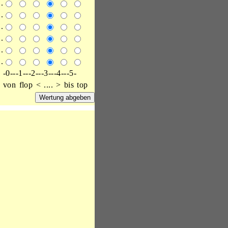
.
.
.
.
.
.
-0---1---2---3---4---5-
von flop < .... > bis top