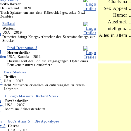
Charisma ..
SciFi-Horror
Sex-Appeal ..
Deutschland · 2020
Trash-Splatter um aus dem Kälteschlaf geweckte Nazi-
Humor ..
Zombies
Ausdruck ..
Badland
Intelligenz ..
Western
USA · 2019
Alles in allem ..
Detective bringt Kriegsverbrecher des Sezessionskriegs zur
Strecke
Final Destination 5
Horrorthriller
USA, Kanada · 2011
Diesmal will der Tod die entgangengen Opfer eines
Brückeneinsturzes einfordern
Dark Shadows
Thriller
USA · 2007
Acht Menschen erwachen orientierungslos in einem
Labyrinth
Chicago Massacre: Richard Speck
Psychothriller
USA · 2007
Mord im Schwesternheim
God's Army 5 - Die Apokalypse
Horror
USA · 2005