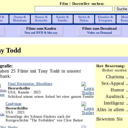
Film / Darsteller suchen:
l &
Drama &
Humor &
Kinder &
Serien &
Klassiker &
Musi
or
Melodram
Komödie
Familie
Dokus
Evergreen
Konz
Filme zum Kaufen
Filme zum Download
Neu auf DVD & blu-ray
Video on Demand
ny Todd
grafie:
Ihre Bewertung:
Bisher wurden
aben 25 Filme mit Tony Todd in unserer
bank:
Charisma ..
Sex-Appeal ..
Final Destination: Bloodlines
Horrorthriller
Humor ..
USA, Kanada · 2025
Ausdruck ..
Schicksal nimmt seinen Anlauf bei einer ganzen Familie
Intelligenz ..
Candyman
Horrorthriller
Alles in allem ..
USA · 2021
Neuauflage des Schauer-Slashers nach der
Bewerten Sie
Kurzgeschichte "The Forbidden" von Clive Barker
Sky Sharks