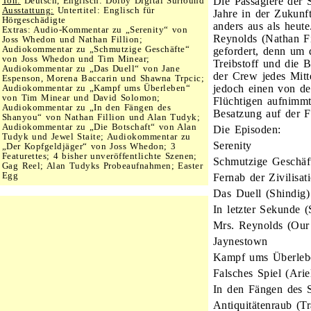
Ton:
Deutsch, Englisch: Dolby Digital Surround
Die Passagiere der 
Ausstattung:
Untertitel: Englisch für
Jahre in der Zukunf
Hörgeschädigte
anders aus als heut
Extras: Audio-Kommentar zu „Serenity“ von
Reynolds (Nathan Fi
Joss Whedon und Nathan Fillion;
Audiokommentar zu „Schmutzige Geschäfte“
gefordert, denn um 
von Joss Whedon und Tim Minear;
Treibstoff und die B
Audiokommentar zu „Das Duell“ von Jane
der Crew jedes Mitt
Espenson, Morena Baccarin und Shawna Trpcic;
Audiokommentar zu „Kampf ums Überleben“
jedoch einen von d
von Tim Minear und David Solomon;
Flüchtigen aufnimmt
Audiokommentar zu „In den Fängen des
Besatzung auf der F
Shanyou“ von Nathan Fillion und Alan Tudyk;
Audiokommentar zu „Die Botschaft“ von Alan
Die Episoden:
Tudyk und Jewel Staite; Audiokommentar zu
Serenity
„Der Kopfgeldjäger“ von Joss Whedon; 3
Featurettes; 4 bisher unveröffentlichte Szenen;
Schmutzige Geschäft
Gag Reel; Alan Tudyks Probeaufnahmen; Easter
Egg
Fernab der Zivilisa
Das Duell (Shindig)
In letzter Sekunde (
Mrs. Reynolds (Our
Jaynestown
Kampf ums Überleb
Falsches Spiel (Arie
In den Fängen des 
Antiquitätenraub (Tr