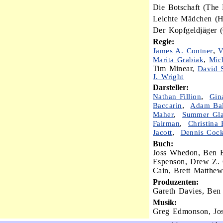
Die Botschaft (The
Leichte Mädchen (H
Der Kopfgeldjäger (
Regie:
,
James A. Contner
V
,
Marita Grabiak
Mic
Tim Minear,
David 
J. Wright
Darsteller:
,
Nathan Fillion
Gin
,
Baccarin
Adam Ba
,
Maher
Summer Gl
,
Fairman
Christina
,
Jacott
Dennis Coc
Buch:
Joss Whedon, Ben E
Espenson, Drew Z. 
Cain, Brett Matthew
Produzenten:
Gareth Davies, Ben
Musik:
Greg Edmonson, Jo