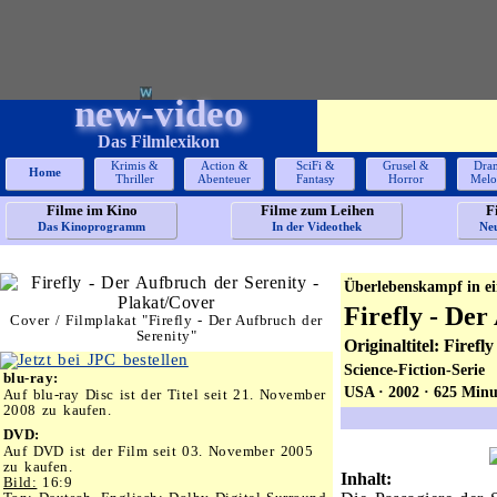
new-video
Das Filmlexikon
Krimis &
Action &
SciFi &
Grusel &
Dra
Home
Thriller
Abenteuer
Fantasy
Horror
Melo
Filme im Kino
Filme zum Leihen
F
Das Kinoprogramm
In der Videothek
Ne
Überlebenskampf in e
Firefly - Der
Cover / Filmplakat "Firefly - Der Aufbruch der
Serenity"
Originaltitel: Firefly
Science-Fiction-Serie
blu-ray:
USA · 2002 · 625 Minu
Auf blu-ray Disc ist der Titel seit 21. November
2008 zu kaufen.
DVD:
Auf DVD ist der Film seit 03. November 2005
zu kaufen.
Inhalt:
Bild:
16:9