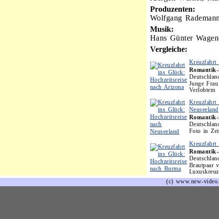
Produzenten:
Wolfgang Rademan
Musik:
Hans Günter Wagen
Vergleiche:
Kreuzfahrt 
Romantik-
Deutschlan
Junge Frau 
Verlobtem
Kreuzfahrt 
Neuseeland
Romantik-
Deutschlan
Foto in Zei
Kreuzfahrt
Romantik-
Deutschlan
Brautpaar 
Luxuskreuz
(c) www.new-video.