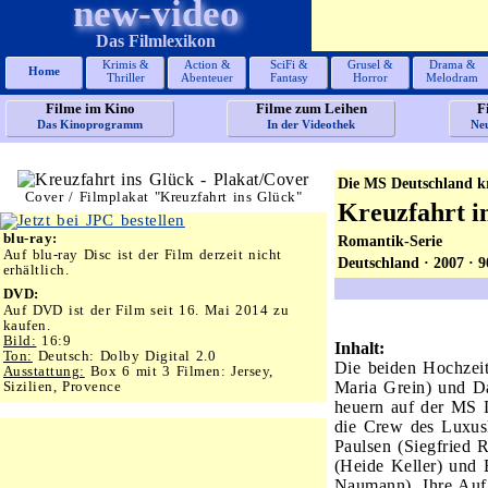
new-video
Das Filmlexikon
Krimis &
Action &
SciFi &
Grusel &
Drama &
Home
Thriller
Abenteuer
Fantasy
Horror
Melodram
Filme im Kino
Filme zum Leihen
F
Das Kinoprogramm
In der Videothek
Ne
Die MS Deutschland kr
Cover / Filmplakat "Kreuzfahrt ins Glück"
Kreuzfahrt i
blu-ray:
Romantik-Serie
Auf blu-ray Disc ist der Film derzeit nicht
Deutschland · 2007 · 
erhältlich.
DVD:
Auf DVD ist der Film seit 16. Mai 2014 zu
kaufen.
Bild:
16:9
Inhalt:
Ton:
Deutsch: Dolby Digital 2.0
Die beiden Hochzei
Ausstattung:
Box 6 mit 3 Filmen: Jersey,
Sizilien, Provence
Maria Grein) und Da
heuern auf der MS 
die Crew des Luxusk
Paulsen (Siegfried 
(Heide Keller) und 
Naumann). Ihre Aufg