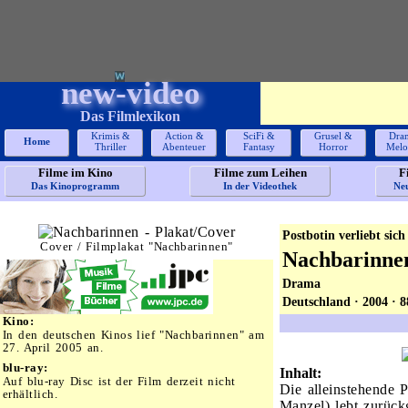
new-video
Das Filmlexikon
Krimis &
Action &
SciFi &
Grusel &
Dra
Home
Thriller
Abenteuer
Fantasy
Horror
Melo
Filme im Kino
Filme zum Leihen
F
Das Kinoprogramm
In der Videothek
Ne
Postbotin verliebt sich
Cover / Filmplakat "Nachbarinnen"
Nachbarinne
Drama
Deutschland · 2004 · 
Kino:
In den deutschen Kinos lief "Nachbarinnen" am
27. April 2005 an.
blu-ray:
Inhalt:
Auf blu-ray Disc ist der Film derzeit nicht
Die alleinstehende 
erhältlich.
Manzel) lebt zurück