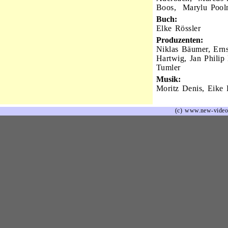
Boos, Marylu Pool
Buch:
Elke Rössler
Produzenten:
Niklas Bäumer, Ern
Hartwig, Jan Phili
Tumler
Musik:
Moritz Denis, Eike 
(c) www.new-video