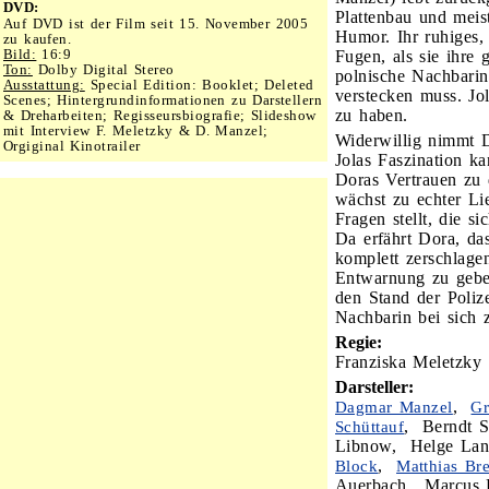
DVD:
Plattenbau und meis
Auf DVD ist der Film seit 15. November 2005
Humor. Ihr ruhiges,
zu kaufen.
Bild:
16:9
Fugen, als sie ihre 
Ton:
Dolby Digital Stereo
polnische Nachbari
Ausstattung:
Special Edition: Booklet; Deleted
verstecken muss. Jol
Scenes; Hintergrundinformationen zu Darstellern
zu haben.
& Dreharbeiten; Regisseursbiografie; Slideshow
mit Interview F. Meletzky & D. Manzel;
Widerwillig nimmt D
Orgiginal Kinotrailer
Jolas Faszination ka
Doras Vertrauen zu 
wächst zu echter Li
Fragen stellt, die s
Da erfährt Dora, da
komplett zerschlage
Entwarnung zu geben
den Stand der Poliz
Nachbarin bei sich z
Regie:
Franziska Meletzky
Darsteller:
,
Dagmar Manzel
Gr
, Berndt 
Schüttauf
Libnow, Helge Lan
,
Block
Matthias Br
Auerbach, Marcus 