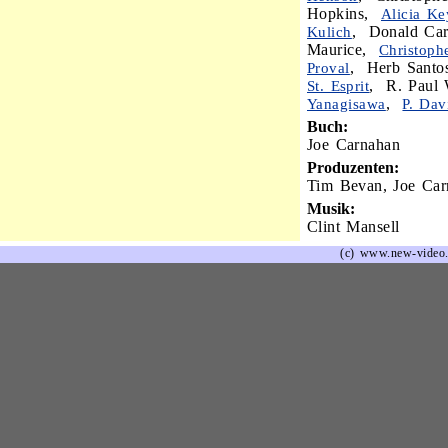
Hopkins,
Alicia Ke
, Donald Car
Kulich
Maurice,
Christoph
, Herb Santo
Proval
, R. Paul
St. Esprit
,
Yanagisawa
P. Dav
Buch:
Joe Carnahan
Produzenten:
Tim Bevan, Joe Carn
Musik:
Clint Mansell
(c) www.new-video.