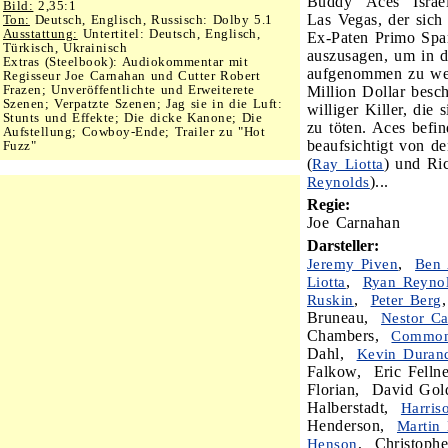
Buddy "Aces" Israel
Bild:
2,35:1
Las Vegas, der sich 
Ton:
Deutsch, Englisch, Russisch: Dolby 5.1
Ausstattung:
Untertitel: Deutsch, Englisch,
Ex-Paten Primo Spa
Türkisch, Ukrainisch
auszusagen, um in 
Extras (Steelbook): Audiokommentar mit
aufgenommen zu wer
Regisseur Joe Carnahan und Cutter Robert
Frazen; Unveröffentlichte und Erweiterete
Million Dollar besc
Szenen; Verpatzte Szenen; Jag sie in die Luft:
williger Killer, die
Stunts und Effekte; Die dicke Kanone; Die
zu töten. Aces befi
Aufstellung; Cowboy-Ende; Trailer zu "Hot
beaufsichtigt von d
Fuzz"
(
) und Ri
Ray Liotta
)...
Reynolds
Regie:
Joe Carnahan
Darsteller:
,
Jeremy Piven
Ben 
,
Liotta
Ryan Reyno
,
Ruskin
Peter Berg
Bruneau,
Nestor Ca
Chambers,
Commo
Dahl,
Kevin Duran
Falkow, Eric Felln
Florian, David Gol
Halberstadt,
Harris
Henderson,
Martin
, Christoph
Henson