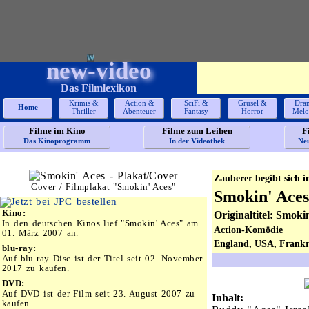
new-video
Das Filmlexikon
Krimis &
Action &
SciFi &
Grusel &
Dra
Home
Thriller
Abenteuer
Fantasy
Horror
Melo
Filme im Kino
Filme zum Leihen
F
Das Kinoprogramm
In der Videothek
Ne
Zauberer begibt sich
Cover / Filmplakat "Smokin' Aces"
Smokin' Aces
Kino:
Originaltitel: Smoki
In den deutschen Kinos lief "Smokin' Aces" am
Action-Komödie
01. März 2007 an.
England, USA, Frankre
blu-ray:
Auf blu-ray Disc ist der Titel seit 02. November
2017 zu kaufen.
DVD:
Auf DVD ist der Film seit 23. August 2007 zu
Inhalt:
kaufen.