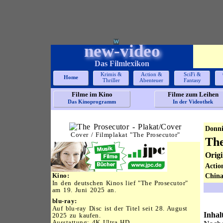
new-video
Das Filmlexikon
Krimis &
Action &
SciFi &
Home
Thriller
Abenteuer
Fantasy
Filme im Kino
Filme zum Leihen
Das Kinoprogramm
In der Videothek
Donni
Cover / Filmplakat "The Prosecutor"
The
Origi
Action
Kino:
China
In den deutschen Kinos lief "The Prosecutor"
am 19. Juni 2025 an.
blu-ray:
Auf blu-ray Disc ist der Titel seit 28. August
Inhal
2025 zu kaufen.
Ausstattung:
4K Ultra HD