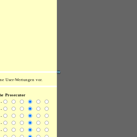
ne User-Wertungen vor.
he Prosecutor
.
..
.
.
.
.